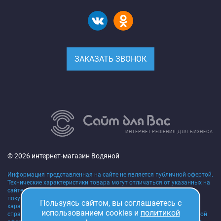
ЗАКАЗАТЬ ЗВОНОК
ИНТЕРНЕТ-РЕШЕНИЯ ДЛЯ БИЗНЕСА
© 2026 интернет-магазин Водяной
Информация представленная на сайте не является публичной офертой.
Технические характеристики товара могут отличаться от указанных на
сайте, уточняйте технические характеристики товара на момент
покупки и оплаты. Вся информация на сайте о товарах,
Пользуясь сайтом, вы соглашаетесь с
характеристиках, сроках поставки, ценах носит исключительно
использованием cookies и
политикой
справочный характер и ни при каких условиях не является публичной