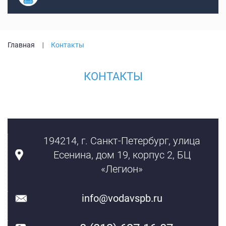
Главная
Контакты
КОНТАКТЫ
194214
,
г. Санкт-Петербург
,
улица
Есенина, дом 19, корпус 2, БЦ
«Легион»
info@vodavspb.ru