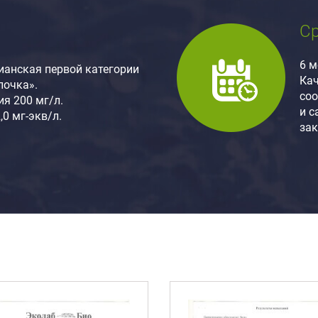
Ср
6 м
ианская первой категории
Ка
лочка».
соо
я 200 мг/л.
и 
,0 мг-экв/л.
за