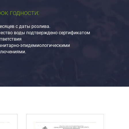
ок годности:
есяцев с даты розлива.
чество воды подтверждено сертификатом
тветствия
санитарно-эпидемиологическими
ключениями.