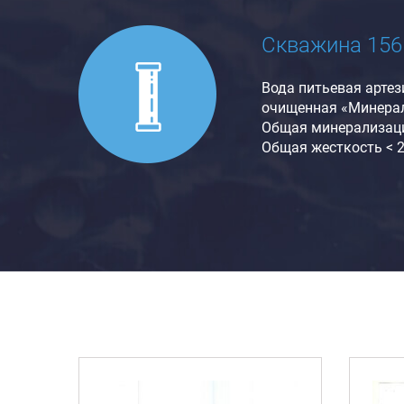
Скважина 156
Вода питьевая артез
очищенная «Минера
Общая минерализаци
Общая жесткость < 2