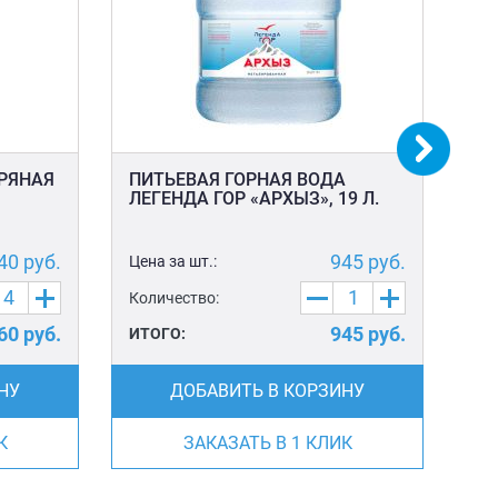
БРЯНАЯ
ПИТЬЕВАЯ ГОРНАЯ ВОДА
ПЛ
ЛЕГЕНДА ГОР «АРХЫЗ», 19 Л.
40
руб.
945
руб.
Цена за шт.:
Цен
Количество:
Ко
60
руб.
945
руб.
ИТОГО:
ИТ
НУ
ДОБАВИТЬ В КОРЗИНУ
К
ЗАКАЗАТЬ В 1 КЛИК