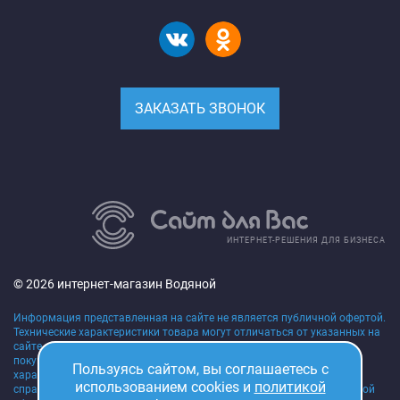
ЗАКАЗАТЬ ЗВОНОК
ИНТЕРНЕТ-РЕШЕНИЯ ДЛЯ БИЗНЕСА
© 2026 интернет-магазин Водяной
Информация представленная на сайте не является публичной офертой.
Технические характеристики товара могут отличаться от указанных на
сайте, уточняйте технические характеристики товара на момент
покупки и оплаты. Вся информация на сайте о товарах,
Пользуясь сайтом, вы соглашаетесь с
характеристиках, сроках поставки, ценах носит исключительно
использованием cookies и
политикой
справочный характер и ни при каких условиях не является публичной