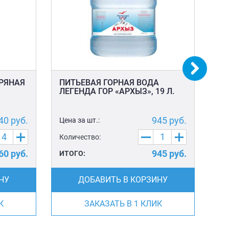
БРЯНАЯ
ПИТЬЕВАЯ ГОРНАЯ ВОДА
ПЛ
ЛЕГЕНДА ГОР «АРХЫЗ», 19 Л.
40
руб.
945
руб.
Цена за шт.:
Цен
Количество:
Ко
60
руб.
945
руб.
ИТОГО:
ИТ
НУ
ДОБАВИТЬ В КОРЗИНУ
К
ЗАКАЗАТЬ В 1 КЛИК