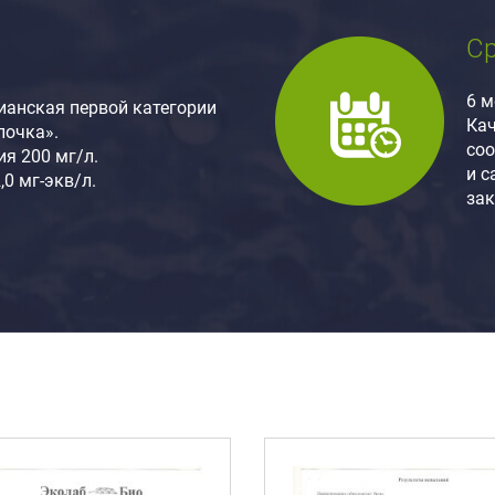
Ср
6 м
ианская первой категории
Ка
лочка».
соо
я 200 мг/л.
и 
,0 мг-экв/л.
за