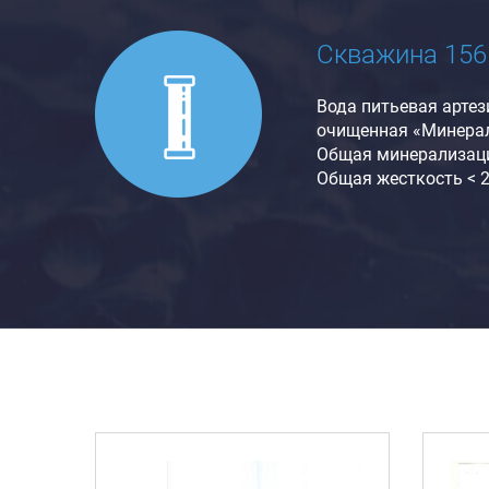
Скважина 156
Вода питьевая артез
очищенная «Минера
Общая минерализаци
Общая жесткость < 2