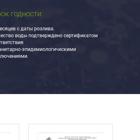
ок годности:
есяцев с даты розлива.
чество воды подтверждено сертификатом
тветствия
санитарно-эпидемиологическими
ключениями.