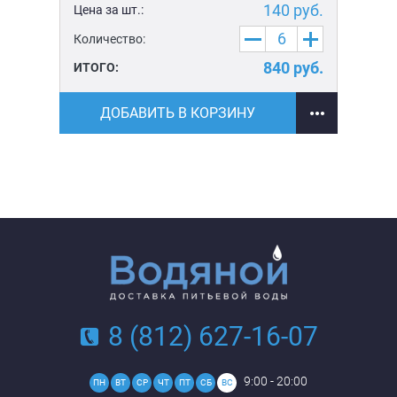
уб.
140
руб.
Цена за шт.:
Цен
Количество:
Ко
уб.
840
руб.
ИТОГО:
ИТ
ДОБАВИТЬ В КОРЗИНУ
8 (812) 627-16-07
9:00 - 20:00
ПН
ВТ
СР
ЧТ
ПТ
СБ
ВС