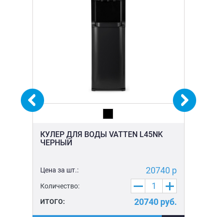
КУЛЕР ДЛЯ ВОДЫ VATTEN L45NK
КУ
ЧЕРНЫЙ
LX
5 р
20740 р
Цена за шт.:
Цен
Количество:
Ко
уб.
20740
руб.
ИТОГО:
ИТ