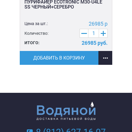
(1
ПУРИФАЙЕР ECOTRONIC M30-U4LE
SS ЧЕРНЫЙ+СЕРЕБРО
уб.
Цен
Ко
26985 р
Цена за шт.:
уб.
ИТ
Количество:
26985
руб.
ИТОГО:
ДОБАВИТЬ В КОРЗИНУ