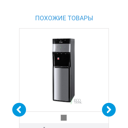
ПОХОЖИЕ ТОВАРЫ
 К
КО
Й
ПУ