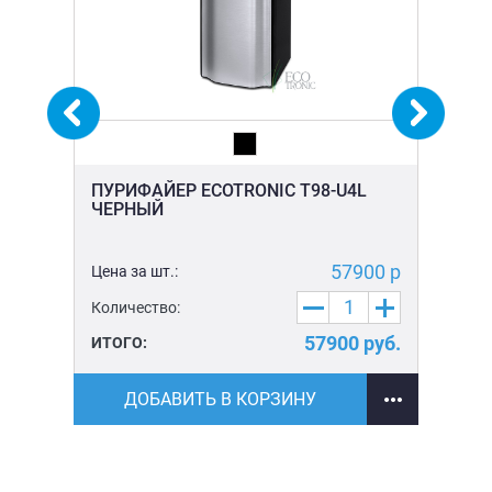
ПУРИФАЙЕР ECOTRONIC T98-U4L
ПУ
ЧЕРНЫЙ
ЧЕ
0 р
57900 р
Цена за шт.:
Цен
Количество:
Ко
уб.
57900
руб.
ИТОГО:
ИТ
ДОБАВИТЬ В КОРЗИНУ