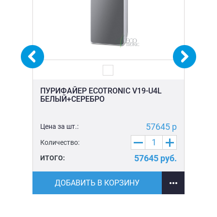
ПУРИФАЙЕР ECOTRONIC V19-U4L
ПУ
БЕЛЫЙ+СЕРЕБРО
ЧЕ
5 р
57645 р
Цена за шт.:
Цен
Количество:
Ко
уб.
57645
руб.
ИТОГО:
ИТ
ДОБАВИТЬ В КОРЗИНУ