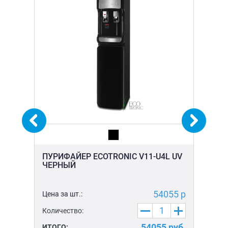
КО
ПУ
(1
ПУРИФАЙЕР ECOTRONIC V11-U4L UV
ЧЕРНЫЙ
Цен
Ко
5 р
54055 р
Цена за шт.:
ИТ
Количество:
уб.
54055
руб.
ИТОГО: