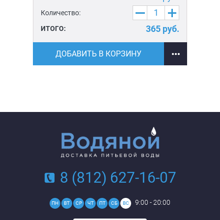
Количество:
Ко
уб.
365
руб.
ИТОГО:
ИТ
ДОБАВИТЬ В КОРЗИНУ
8 (812) 627-16-07
9:00 - 20:00
ПН
ВТ
СР
ЧТ
ПТ
СБ
ВС