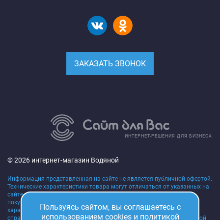
ЗАКАЗАТЬ ЗВОНОК
ИНТЕРНЕТ-РЕШЕНИЯ ДЛЯ БИЗНЕСА
© 2026 интернет-магазин Водяной
Информация представленная на сайте не является публичной офертой.
Технические характеристики товара могут отличаться от указанных на
сайте, уточняйте технические характеристики товара на момент
покупки и оплаты. Вся информация на сайте о товарах,
Пользуясь сайтом, вы соглашаетесь с
характеристиках, сроках поставки, ценах носит исключительно
использованием cookies и
политикой
справочный характер и ни при каких условиях не является публичной