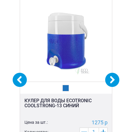
-
КУЛЕР ДЛЯ ВОДЫ ECOTRONIC
КУ
COOLSTRONG-13 СИНИЙ
ЧЕ
5 р
1275 р
Цена за шт.:
Цен
Количество:
Ко