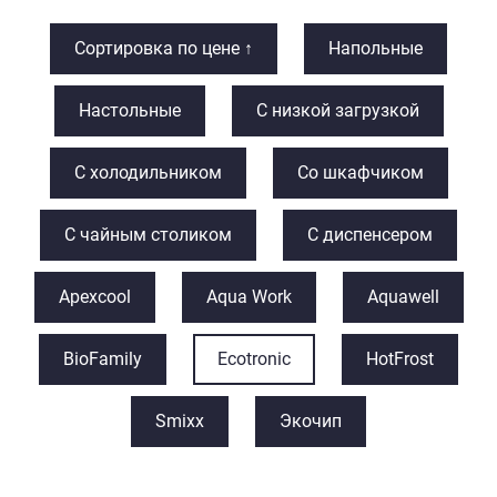
Сортировка по цене ↑
Напольные
Настольные
С низкой загрузкой
С холодильником
Со шкафчиком
С чайным столиком
С диспенсером
Apexcool
Aqua Work
Aquawell
BioFamily
Ecotronic
HotFrost
Smixx
Экочип