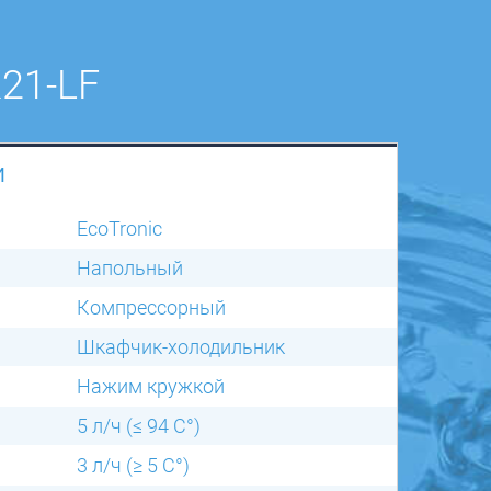
21-LF
И
EcoTronic
Напольный
Компрессорный
Шкафчик-холодильник
Нажим кружкой
5 л/ч (≤ 94 C°)
3 л/ч (≥ 5 C°)