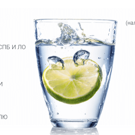
(на
СПБ И ЛО
И
ЕЛЮ