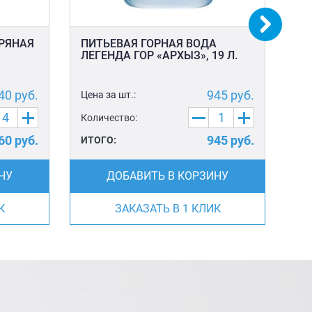
БРЯНАЯ
ПИТЬЕВАЯ ГОРНАЯ ВОДА
ПЛ
ЛЕГЕНДА ГОР «АРХЫЗ», 19 Л.
40
руб.
945
руб.
Цена за шт.:
Цен
Количество:
Ко
60
руб.
945
руб.
ИТОГО:
ИТ
НУ
ДОБАВИТЬ В КОРЗИНУ
К
ЗАКАЗАТЬ В 1 КЛИК