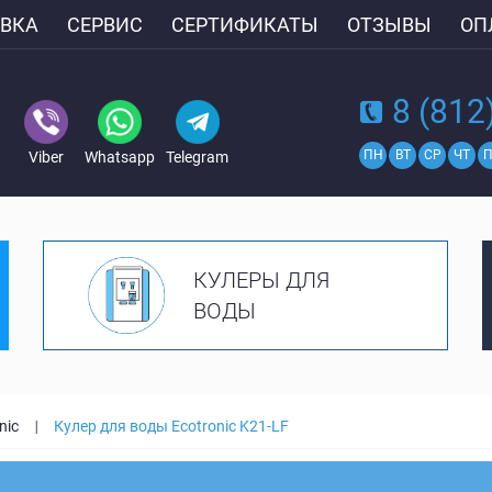
ВКА
СЕРВИС
СЕРТИФИКАТЫ
ОТЗЫВЫ
ОП
8 (812
ПН
ВТ
СР
ЧТ
П
Viber
Whatsapp
Telegram
КУЛЕРЫ ДЛЯ
ВОДЫ
nic
Кулер для воды Ecotronic K21-LF