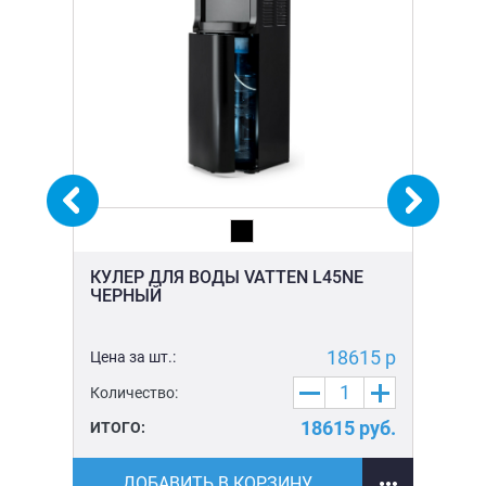
-
КУЛЕР ДЛЯ ВОДЫ VATTEN L45NE
КУ
ЧЕРНЫЙ
L4
5 р
18615 р
Цена за шт.:
Цен
Количество:
Ко
уб.
18615
руб.
ИТОГО:
ИТ
ДОБАВИТЬ В КОРЗИНУ