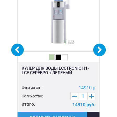
КУЛЕР ДЛЯ ВОДЫ ECOTRONIC H1-
КУ
LCE СЕРЕБРО + ЗЕЛЕНЫЙ
LC
0 р
14910 р
Цена за шт.:
Цен
Количество:
Ко
уб.
14910
руб.
ИТОГО:
ИТ