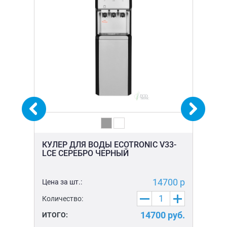
КУЛЕР ДЛЯ ВОДЫ ECOTRONIC V33-
КУ
LCE СЕРЕБРО ЧЕРНЫЙ
LC
0 р
14700 р
Цена за шт.:
Цен
Количество:
Ко
уб.
14700
руб.
ИТОГО:
ИТ