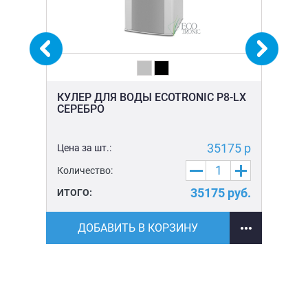
КУЛЕР ДЛЯ ВОДЫ ECOTRONIC P8-LX
КУ
СЕРЕБРО
LX
0 р
35175 р
Цена за шт.:
Цен
Количество:
Ко
уб.
35175
руб.
ИТОГО:
ИТ
ДОБАВИТЬ В КОРЗИНУ