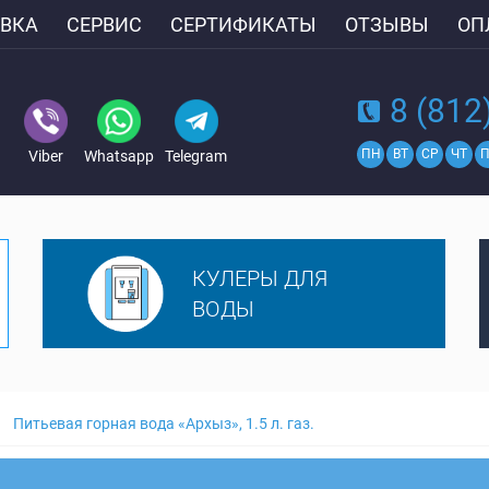
ВКА
СЕРВИС
СЕРТИФИКАТЫ
ОТЗЫВЫ
ОП
8 (812
ПН
ВТ
СР
ЧТ
П
Viber
Whatsapp
Telegram
КУЛЕРЫ ДЛЯ
ВОДЫ
Питьевая горная вода «Архыз», 1.5 л. газ.