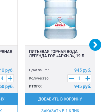
БРЯНАЯ
ПИТЬЕВАЯ ГОРНАЯ ВОДА
ПЛ
ЛЕГЕНДА ГОР «АРХЫЗ», 19 Л.
40
руб.
945
руб.
Цена за шт.:
Цен
Количество:
Ко
60
руб.
945
руб.
ИТОГО:
ИТ
НУ
ДОБАВИТЬ В КОРЗИНУ
К
ЗАКАЗАТЬ В 1 КЛИК