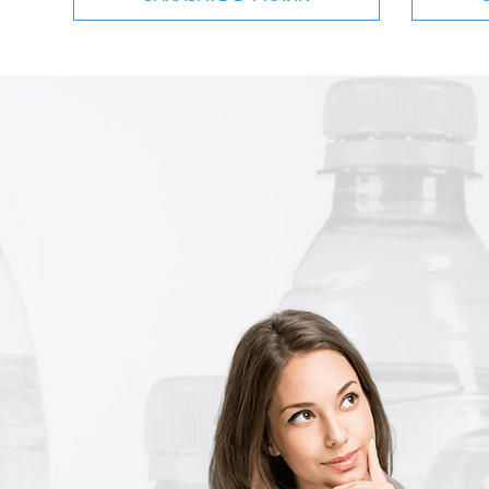
мной детской стоматологической клиники. У нас
ереди, а вода с собой есть не у всех. Поэтому нам
да в кулере была всегда. В фирме «Водяной» воду