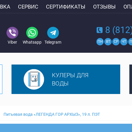
ВКА
СЕРВИС
СЕРТИФИКАТЫ
ОТЗЫВЫ
ОП
8 (812
ПН
ВТ
СР
ЧТ
П
Viber
Whatsapp
Telegram
КУЛЕРЫ ДЛЯ
ВОДЫ
Питьевая вода «ЛЕГЕНДА ГОР АРХЫЗ», 19 л. ПЭТ