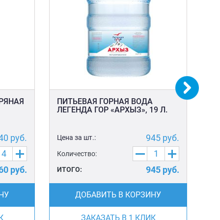
БРЯНАЯ
ПИТЬЕВАЯ ГОРНАЯ ВОДА
ПЛ
ЛЕГЕНДА ГОР «АРХЫЗ», 19 Л.
40
руб.
945
руб.
Цена за шт.:
Цен
Количество:
Ко
60
руб.
945
руб.
ИТОГО:
ИТ
НУ
ДОБАВИТЬ В КОРЗИНУ
К
ЗАКАЗАТЬ В 1 КЛИК