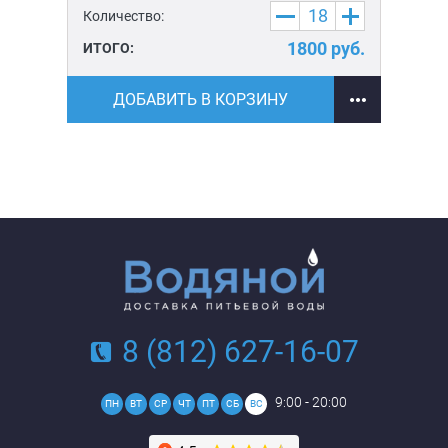
Количество:
Ко
уб.
1800
руб.
ИТОГО:
ИТ
ДОБАВИТЬ В КОРЗИНУ
8 (812) 627-16-07
9:00 - 20:00
ПН
ВТ
СР
ЧТ
ПТ
СБ
ВС