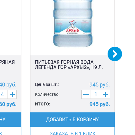
БРЯНАЯ
ПИТЬЕВАЯ ГОРНАЯ ВОДА
ПЛ
ЛЕГЕНДА ГОР «АРХЫЗ», 19 Л.
40
руб.
945
руб.
Цена за шт.:
Цен
Количество:
Ко
60
руб.
945
руб.
ИТОГО:
ИТ
НУ
ДОБАВИТЬ В КОРЗИНУ
К
ЗАКАЗАТЬ В 1 КЛИК