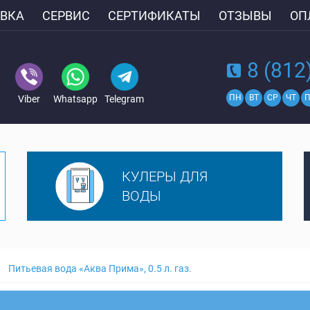
ВКА
СЕРВИС
СЕРТИФИКАТЫ
ОТЗЫВЫ
ОП
8 (812
ПН
ВТ
СР
ЧТ
П
Viber
Whatsapp
Telegram
КУЛЕРЫ ДЛЯ
ВОДЫ
Питьевая вода «Аква Прима», 0.5 л. газ.