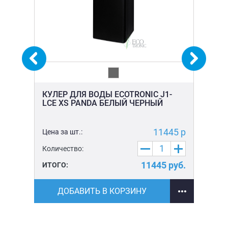
-
КУЛЕР ДЛЯ ВОДЫ ECOTRONIC J1-
КУ
LCE XS PANDA БЕЛЫЙ ЧЕРНЫЙ
LC
5 р
11445 р
Цена за шт.:
Цен
Количество:
Ко
уб.
11445
руб.
ИТОГО:
ИТ
ДОБАВИТЬ В КОРЗИНУ