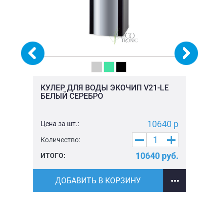
-
КУЛЕР ДЛЯ ВОДЫ ЭКОЧИП V21-LE
КУ
БЕЛЫЙ СЕРЕБРО
КР
5 р
10640 р
Цена за шт.:
Цен
Количество:
Ко
уб.
10640
руб.
ИТОГО:
ИТ
ДОБАВИТЬ В КОРЗИНУ